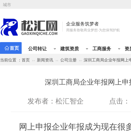
城市
企业服务筑梦者
用服务致敬商业梦想-为您保驾护航
首页
公司转让
建筑资质
工商服务
资
当前位置 ：
首页
新闻资讯
公司注册
深圳工商局企业年报网上
公司注册
资质新办
会计代理
工商变更
资质升
专业
资质类型
行业类别
有限责任公司注册
总承包资质
小规模代记账
公司名称变更
施工三
财税
建筑资质分类
公司转让分类
建筑工程
贸易类
市政公用工程
工程类
材料类
公路工程
设计/企划类
铁路工程
服务类
冶金
管
深圳工商局企业年报网上申
矿山工程
投资类
化工石油工程
综合类
物流类
港口与航道
代理类
人才类
电力工程
房产类
水利水电工程
金融类
其他
通
股份有限公司注册
专业承包资质
一般纳税人代记账
注册地址变更
施工二
定制
机电工程
个人独资公司注册
施工劳务资质
年度代理记账
经营范围变更
施工一
税务
发布者：
松汇智企
点击：
分公司注册
工程设计资质
半年代理记账
法人股东变更
设计丙
旧账
个体户注册
房地产开发资质
外勤上门服务
纳税性质变更
设计乙
税务
海外公司注册
施工安许
注册资金变更
房开暂
开票
网上申报企业年报成为现在很
公司注册免费核名
公司章程变更
房开三