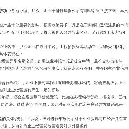
变更
房开二升一
开设验资户
医疗器械经营许可证
该项业务地办理。那么，企业未进行年报公示有哪些后果？接下来，本文
资质增项
开设公积金账户
更多许可证代办
资质延期
会产生十分重要的影响。根据政策要求，凡是在工商部门登记注册的市场
定进行企业年报公示的，将会被列入经营异常名录。若连续3年未进行年
企业名单，那么企业在政府采购、工程招投标等活动中，都会受到限制，
具体表现在：
入经营异常名录之后，如果企业补报年报后提交申请，且符合移出条件
企业曾经进入经营异常名录的事实，却是永久存在的，并在国家企业信用
理暂行办法》，企业不按时年报且逾期未办理移出的，将会被县级以上工
会对企业经营运转产生一定的影响。
商年报，还会在经营期间处处受限，比如在办理银行贷款、招投标、国有
一处违法、处处受限”的局面，因此对企业实现稳定有序经营发展来说是十
问题的具体说明。可以说，按时进行年报公示对于企业实现有序经营具有重
办理，从而以为企业经营发展营造良好的外部条件！