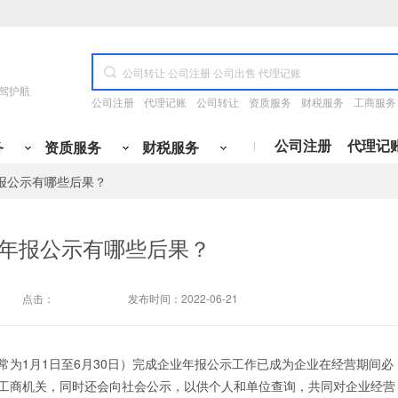
驾护航
公司注册
代理记账
公司转让
资质服务
财税服务
工商服务
公司注册
代理记
务
资质服务
财税服务
报公示有哪些后果？
资质升级
专业咨询
公司开户
许可证代办
财务办理
变更
施工三升二
财税咨询
开设基本户
食品经营许可证
国地税报道
工程
服务类
冶金工程
管理类
产品类
科技类
年报公示有哪些后果？
电工程
融类
其他
通信工程
变更
施工二升一
定制代记账方案
开设一般户
道路运输许可证
购买税控设备
变更
施工一升特级
税务筹划
开设临时户
网络文化经营
税控托管
点击：
发布时间：2022-06-21
变更
设计丙升乙
旧账梳理
开设专户
ICP许可证
税务清缴
变更
设计乙升甲
税务核定
银行三方协议
呼叫中心许可证
小规模纳税人升级
变更
房开暂三取暂
开票咨询
社保开户
出版物经营许可证
注册资金与认缴期限变更
为1月1日至6月30日）完成企业年报公示工作已成为企业在经营期间必
工商机关，同时还会向社会公示，以供个人和单位查询，共同对企业经营
变更
房开三升二
刻章备案
人力资源服务许可证