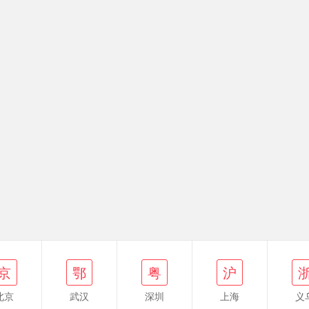
鄂
粤
沪
浙
粤
京
鄂
粤
沪
北京
武汉
深圳
上海
义