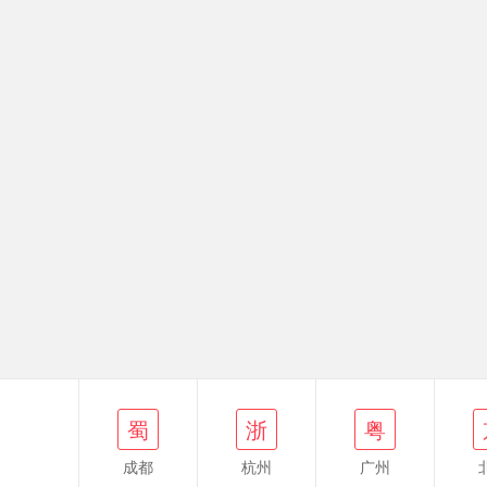
蜀
浙
粤
京
蜀
浙
粤
成都
杭州
广州