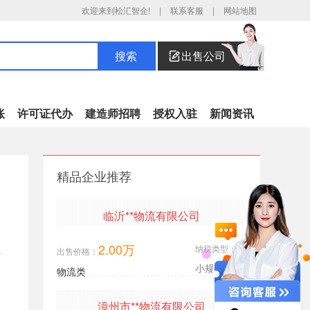
欢迎来到松汇智企!
|
联系客服
|
网站地图
出售公司
搜索
账
许可证代办
建造师招聘
授权入驻
新闻资讯
财税异常处理
精品企业推荐
年报异常解非
税务注销
临沂**物流有限公司
三证合一
税务解非
2.00万
纳税类型：
出售价格：
审计验资
小规模
物流类
企业注销
漳州市**物流有限公司