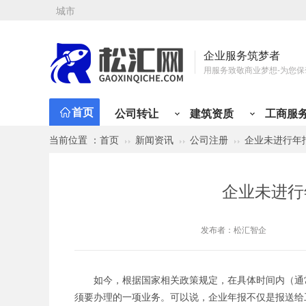
城市
企业服务筑梦者
用服务致敬商业梦想-为您保
首页
公司转让
建筑资质
工商服
当前位置 ：
首页
新闻资讯
公司注册
企业未进行年
公司注册
资质新办
会计代理
工商变更
资质类型
行业类别
有限责任公司注册
总承包资质
小规模代记账
公司名称
建筑资质分类
公司转让分类
建筑工程
贸易类
市政公用工程
工程类
材料类
公路工程
设计/企划类
铁路
企业未进行
矿山工程
投资类
化工石油工程
综合类
物流类
港口与航道
代理类
人才类
电力工程
房产类
水利水
金
股份有限公司注册
专业承包资质
一般纳税人代记账
注册地址
机电工程
个人独资公司注册
施工劳务资质
年度代理记账
经营范围
发布者：
松汇智企
分公司注册
工程设计资质
半年代理记账
法人股东
个体户注册
房地产开发资质
外勤上门服务
纳税性质
海外公司注册
施工安许
注册资金
如今，根据国家相关政策规定，在具体时间内（通常
须要办理的一项业务。可以说，企业年报不仅是报送给
公司注册免费核名
公司章程