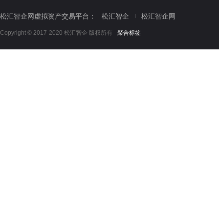
松汇智企网虚拟资产交易平台：
松汇智企
松汇智企网
Copyright © 2017-2020 松汇智企 版权所有
聚合标签