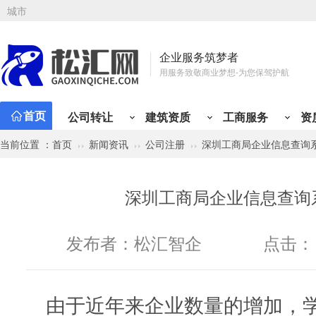
城市
企业服务筑梦者
用服务致敬商业梦想-为您保驾护航
首页
公司转让
建筑资质
工商服务
资
当前位置 ：
首页
新闻资讯
公司注册
深圳工商局企业信息查询
公司注册
资质新办
会计代理
工商变更
资质升
专业
资质类型
行业类别
有限责任公司注册
总承包资质
小规模代记账
公司名称变更
施工三
财税
建筑资质分类
公司转让分类
建筑工程
贸易类
市政公用工程
工程类
材料类
公路工程
设计/企划类
铁路工程
服务类
冶金
管
深圳工商局企业信息查询
矿山工程
投资类
化工石油工程
综合类
物流类
港口与航道
代理类
人才类
电力工程
房产类
水利水电工程
金融类
其他
通
股份有限公司注册
专业承包资质
一般纳税人代记账
注册地址变更
施工二
定制
机电工程
个人独资公司注册
施工劳务资质
年度代理记账
经营范围变更
施工一
税务
发布者：
松汇智企
点击：
分公司注册
工程设计资质
半年代理记账
法人股东变更
设计丙
旧账
个体户注册
房地产开发资质
外勤上门服务
纳税性质变更
设计乙
税务
海外公司注册
施工安许
注册资金变更
房开暂
开票
由于近年来企业数量的增加，
公司注册免费核名
公司章程变更
房开三