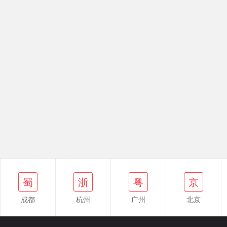
浙
蜀
粤
京
鄂
蜀
浙
粤
京
成都
杭州
广州
北京