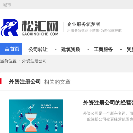
城市
企业服务筑梦者
用服务致敬商业梦想-为您保驾护航
首页
公司转让
建筑资质
工商服务
资
当前位置 ：外资注册公司
公司注册
资质新办
会计代理
工商变更
资质升
专业
资质类型
行业类别
有限责任公司注册
总承包资质
小规模代记账
公司名称变更
施工三
财税
建筑资质分类
公司转让分类
建筑工程
贸易类
市政公用工程
工程类
材料类
公路工程
设计/企划类
铁路工程
服务类
冶金
管
外资注册公司
相关的文章
矿山工程
投资类
化工石油工程
综合类
物流类
港口与航道
代理类
人才类
电力工程
房产类
水利水电工程
金融类
其他
通
股份有限公司注册
专业承包资质
一般纳税人代记账
注册地址变更
施工二
定制
机电工程
个人独资公司注册
施工劳务资质
年度代理记账
经营范围变更
施工一
税务
外资注册公司的经营
分公司注册
工程设计资质
半年代理记账
法人股东变更
设计丙
旧账
个体户注册
房地产开发资质
外勤上门服务
纳税性质变更
设计乙
税务
外资公司是一个新兴名词。
一般注册公司变更经营范围
海外公司注册
施工安许
注册资金变更
房开暂
开票
公司注册免费核名
公司章程变更
房开三