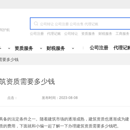
驾护航
公司注册
代理记账
公司转让
资质服务
财税服务
工商服务
公司注册
代理记
务
资质服务
财税服务
需要多少钱
资质升级
专业咨询
公司开户
许可证代办
财务办理
变更
施工三升二
财税咨询
开设基本户
食品经营许可证
国地税报道
工程
服务类
冶金工程
管理类
产品类
科技类
筑资质需要多少钱
电工程
融类
其他
通信工程
变更
施工二升一
定制代记账方案
开设一般户
道路运输许可证
购买税控设备
变更
施工一升特级
税务筹划
开设临时户
网络文化经营
税控托管
点击：
发布时间：2023-08-08
变更
设计丙升乙
旧账梳理
开设专户
ICP许可证
税务清缴
变更
设计乙升甲
税务核定
银行三方协议
呼叫中心许可证
小规模纳税人升级
变更
房开暂三取暂
开票咨询
社保开户
出版物经营许可证
注册资金与认缴期限变更
具备的法定条件之一。随着建筑市场的逐渐成熟，建筑资质也逐渐成为建
质的费用，下面就和小编一起了解一下办理建筑资质需要多少钱吧。
变更
房开三升二
刻章备案
人力资源服务许可证