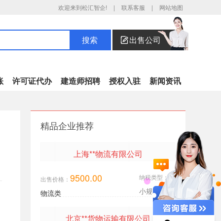
欢迎来到松汇智企!
|
联系客服
|
网站地图
出售公司
搜索
账
许可证代办
建造师招聘
授权入驻
新闻资讯
财税异常处理
精品企业推荐
年报异常解非
税务注销
上海**物流有限公司
三证合一
税务解非
9500.00
纳税类型：
出售价格：
审计验资
小规模
物流类
企业注销
北京**货物运输有限公司