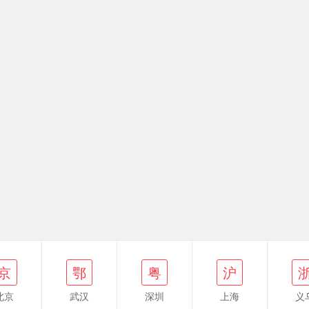
鄂
粤
沪
浙
粤
京
鄂
粤
沪
北京
武汉
深圳
上海
义