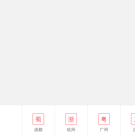
蜀
浙
粤
京
蜀
浙
粤
成都
杭州
广州