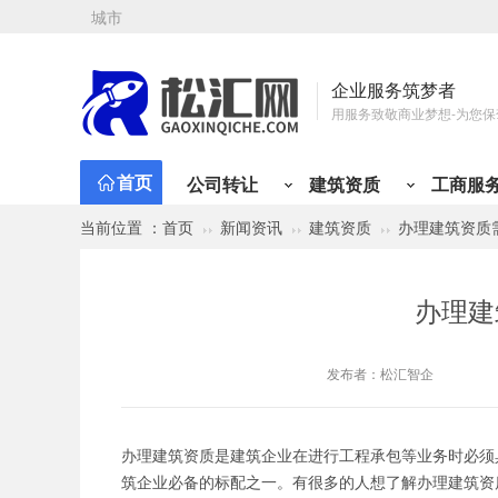
城市
企业服务筑梦者
用服务致敬商业梦想-为您保
首页
公司转让
建筑资质
工商服
当前位置 ：
首页
新闻资讯
建筑资质
办理建筑资质
公司注册
资质新办
会计代理
工商变更
资质类型
行业类别
有限责任公司注册
总承包资质
小规模代记账
公司名称
建筑资质分类
公司转让分类
建筑工程
贸易类
市政公用工程
工程类
材料类
公路工程
设计/企划类
铁路
办理建
矿山工程
投资类
化工石油工程
综合类
物流类
港口与航道
代理类
人才类
电力工程
房产类
水利水
金
股份有限公司注册
专业承包资质
一般纳税人代记账
注册地址
机电工程
个人独资公司注册
施工劳务资质
年度代理记账
经营范围
发布者：
松汇智企
分公司注册
工程设计资质
半年代理记账
法人股东
个体户注册
房地产开发资质
外勤上门服务
纳税性质
海外公司注册
施工安许
注册资金
办理建筑资质是建筑企业在进行工程承包等业务时必须
筑企业必备的标配之一。有很多的人想了解办理建筑资
公司注册免费核名
公司章程