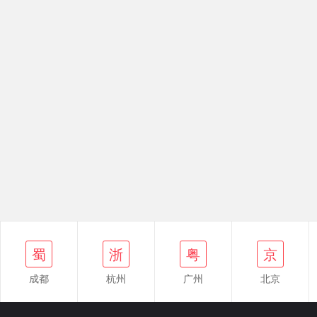
浙
蜀
粤
京
鄂
蜀
浙
粤
京
成都
杭州
广州
北京