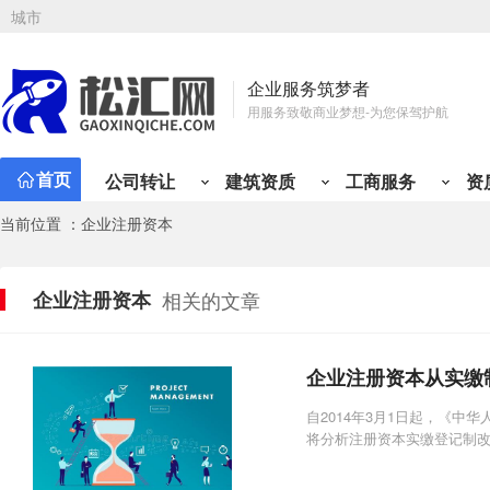
城市
企业服务筑梦者
用服务致敬商业梦想-为您保驾护航
首页
公司转让
建筑资质
工商服务
资
当前位置 ：企业注册资本
公司注册
资质新办
会计代理
工商变更
资质升
专业
资质类型
行业类别
有限责任公司注册
总承包资质
小规模代记账
公司名称变更
施工三
财税
建筑资质分类
公司转让分类
建筑工程
贸易类
市政公用工程
工程类
材料类
公路工程
设计/企划类
铁路工程
服务类
冶金
管
企业注册资本
相关的文章
矿山工程
投资类
化工石油工程
综合类
物流类
港口与航道
代理类
人才类
电力工程
房产类
水利水电工程
金融类
其他
通
股份有限公司注册
专业承包资质
一般纳税人代记账
注册地址变更
施工二
定制
机电工程
个人独资公司注册
施工劳务资质
年度代理记账
经营范围变更
施工一
税务
企业注册资本从实缴
分公司注册
工程设计资质
半年代理记账
法人股东变更
设计丙
旧账
个体户注册
房地产开发资质
外勤上门服务
纳税性质变更
设计乙
税务
自2014年3月1日起，《
将分析注册资本实缴登记制
海外公司注册
施工安许
注册资金变更
房开暂
开票
公司注册免费核名
公司章程变更
房开三