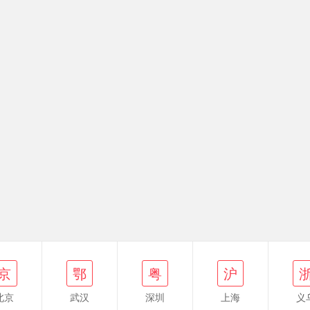
鄂
粤
沪
浙
粤
京
鄂
粤
沪
北京
武汉
深圳
上海
义