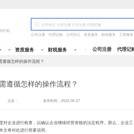
驾护航
公司注册
代理记账
公司转让
资质服务
财税服务
工商服务
公司注册
代理记
务
资质服务
财税服务
需遵循怎样的操作流程？
资质升级
专业咨询
公司开户
许可证代办
财务办理
变更
施工三升二
财税咨询
开设基本户
食品经营许可证
国地税报道
工程
服务类
冶金工程
管理类
产品类
科技类
需遵循怎样的操作流程？
电工程
融类
其他
通信工程
变更
施工二升一
定制代记账方案
开设一般户
道路运输许可证
购买税控设备
变更
施工一升特级
税务筹划
开设临时户
网络文化经营
税控托管
点击：
发布时间：2022-06-27
变更
设计丙升乙
旧账梳理
开设专户
ICP许可证
税务清缴
变更
设计乙升甲
税务核定
银行三方协议
呼叫中心许可证
小规模纳税人升级
变更
房开暂三取暂
开票咨询
社保开户
出版物经营许可证
注册资金与认缴期限变更
度对企业进行检查，以确认企业继续经营资格的法定程序。那么，企业工
本文将对此进行简要说明。
变更
房开三升二
刻章备案
人力资源服务许可证