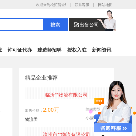
欢迎来到松汇智企!
|
联系客服
|
网站地图
出售公司
搜索
账
许可证代办
建造师招聘
授权入驻
新闻资讯
财税异常处理
精品企业推荐
年报异常解非
税务注销
临沂**物流有限公司
三证合一
税务解非
2.00万
纳税类型：
出售价格：
审计验资
小规模
物流类
企业注销
漳州市**物流有限公司