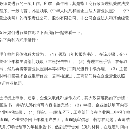
须要进行的一项工作。所谓工商年检，其是指工商行政管理机关依法按
变更
房开二升一
开设验资户
医疗器械经营许可证
程序。一般而言，凡是领取《中华人民共和国企业法人营业执照》、《中
资质增项
开设公积金账户
更多许可证代办
营业执照》的有限责任公司、股份有限公司、非公司企业法人和其他经营
资质延期
应如何进行操作呢？下面我们一起来看一下。
以下两种方式来进行：
年检的具体流程大致为：（1）领取《年检报告书》。在该步骤，企业
关企业年检主管部门领取《年检报告书》。（2）办理年检手续。在领取
写，然后再携带营业执照副本等材料到工商局进行手续办理。（3）主管
材料打回要求企业重新修改，若审核通过，工商部门将在企业营业执照
发还营业执照。
行线上申报。通常，企业采取此种操作方式，其大致需遵循如下步骤：
检报告书，并确认所有填写内容准确完整；（3）申报。企业确认填写内容
示企业申报结果；（4）预审。一般情况下，工商部门会在企业网上申报年
果查询。企业登录网上年检用户界面，查询预审信息。若存在问题，查询结
下载并打印经预审的年检报告书，然后携带告知书所列材料，在规定时间内