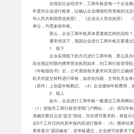
在现实社会经济中，工商年检是每一个企业都必
公司职位
年度对企业进行检查，以确认企业继续经营资格的法定
华人民共和国营业执照》、《企业法人营业执照》、《
单位，均需参加年检。
那么，企业工商年检具体需遵循怎样的流程？又
通常情况下，我国企业进行工商年检主要通过
1、线下
企业采用线下的方式进行工商年检，那么其办理
应在规定时限内携带营业执照副本，到工商行政管理机
《年检报告书》后，公司需按相关要求对其进行正确填
机关对提交材料进行审核，如存在问题，主管机关会将
（原件）上加盖年检戳记。（4）企业缴纳年检费用，
2、线上
如今，企业进行工商年检一般通过工商局网站进
（1）登陆市工商行政管理局门户网站；（2）填写年
准确完整后点击“提交”按钮，符合填写要求的，将提
后5个工作日内对其申报内容进行预审；（5）预审结
果将显示“退回修改”，若审核通过，企业便可按要求