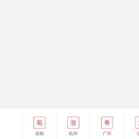
蜀
浙
粤
京
蜀
浙
粤
成都
杭州
广州