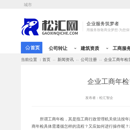
城市
企业服务筑梦者
用服务致敬商业梦想-为您保
首页
公司转让
建筑资质
工商服
当前位置 ：
首页
新闻资讯
公司注册
企业工商年检
公司注册
资质新办
会计代理
工商变更
资质类型
行业类别
有限责任公司注册
总承包资质
小规模代记账
公司名称
建筑资质分类
公司转让分类
建筑工程
贸易类
市政公用工程
工程类
材料类
公路工程
设计/企划类
铁路
企业工商年检
矿山工程
投资类
化工石油工程
综合类
物流类
港口与航道
代理类
人才类
电力工程
房产类
水利水
金
股份有限公司注册
专业承包资质
一般纳税人代记账
注册地址
机电工程
个人独资公司注册
施工劳务资质
年度代理记账
经营范围
发布者：
松汇智企
分公司注册
工程设计资质
半年代理记账
法人股东
个体户注册
房地产开发资质
外勤上门服务
纳税性质
海外公司注册
施工安许
注册资金
所谓工商年检，其是指工商行政管理机关依法按年
商年检具体需遵循怎样的流程？又应如何进行操作呢？
公司注册免费核名
公司章程