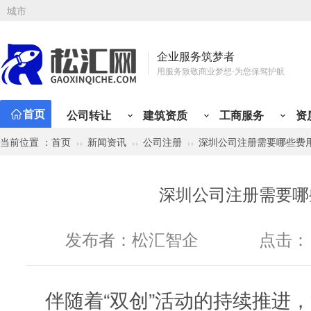
城市
企业服务筑梦者
用服务致敬商业梦想-为您保驾护航
首页
公司转让
建筑资质
工商服务
资
当前位置 ：
首页
新闻资讯
公司注册
深圳公司注册需要哪些费
公司注册
资质新办
会计代理
工商变更
资质升
专业
资质类型
行业类别
有限责任公司注册
总承包资质
小规模代记账
公司名称变更
施工三
财税
建筑资质分类
公司转让分类
建筑工程
贸易类
市政公用工程
工程类
材料类
公路工程
设计/企划类
铁路工程
服务类
冶金
管
深圳公司注册需要哪
矿山工程
投资类
化工石油工程
综合类
物流类
港口与航道
代理类
人才类
电力工程
房产类
水利水电工程
金融类
其他
通
股份有限公司注册
专业承包资质
一般纳税人代记账
注册地址变更
施工二
定制
机电工程
个人独资公司注册
施工劳务资质
年度代理记账
经营范围变更
施工一
税务
发布者：
松汇智企
点击：
分公司注册
工程设计资质
半年代理记账
法人股东变更
设计丙
旧账
个体户注册
房地产开发资质
外勤上门服务
纳税性质变更
设计乙
税务
海外公司注册
施工安许
注册资金变更
房开暂
开票
伴随着“双创”活动的持续推进
公司注册免费核名
公司章程变更
房开三