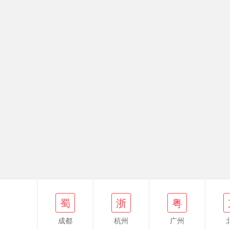
蜀
浙
粤
京
蜀
浙
粤
成都
杭州
广州