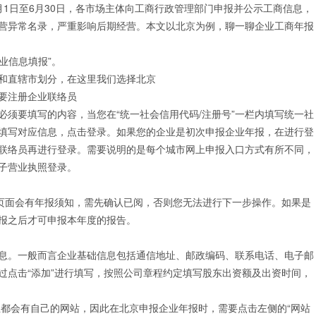
1日至6月30日，各市场主体向工商行政管理部门申报并公示工商信息，
变更
房开二升一
开设验资户
医疗器械经营许可证
营异常名录，严重影响后期经营。本文以北京为例，聊一聊企业工商年报
资质增项
开设公积金账户
更多许可证代办
资质延期
业信息填报”。
和直辖市划分，在这里我们选择北京
要注册企业联络员
须要填写的内容，当您在“统一社会信用代码/注册号”一栏内填写统一社
填写对应信息，点击登录。如果您的企业是初次申报企业年报，在进行登
联络员再进行登录。需要说明的是每个城市网上申报入口方式有所不同，
子营业执照登录。
该页面会有年报须知，需先确认已阅，否则您无法进行下一步操作。如果是
报之后才可申报本年度的报告。
息。一般而言企业基础信息包括通信地址、邮政编码、联系电话、电子邮
过点击“添加”进行填写，按照公司章程约定填写股东出资额及出资时间，
都会有自己的网站，因此在北京申报企业年报时，需要点击左侧的“网站