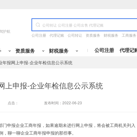
驾护航
公司注册
代理记账
公司转让
资质服务
财税服务
工商服务
公司注册
代理记
务
资质服务
财税服务
业年报网上申报-企业年检信息公示系统
资质升级
专业咨询
公司开户
许可证代办
财务办理
变更
施工三升二
财税咨询
开设基本户
食品经营许可证
国地税报道
工程
服务类
冶金工程
管理类
产品类
科技类
网上申报-企业年检信息公示系统
电工程
融类
其他
通信工程
变更
施工二升一
定制代记账方案
开设一般户
道路运输许可证
购买税控设备
变更
施工一升特级
税务筹划
开设临时户
网络文化经营
税控托管
点击：
发布时间：2022-06-23
变更
设计丙升乙
旧账梳理
开设专户
ICP许可证
税务清缴
变更
设计乙升甲
税务核定
银行三方协议
呼叫中心许可证
小规模纳税人升级
变更
房开暂三取暂
开票咨询
社保开户
出版物经营许可证
注册资金与认缴期限变更
理部门申报企业工商年报，如果逾期未进行网上申报，将会被工商机关列入
例，聊一聊企业工商年报申报的那些事。
变更
房开三升二
刻章备案
人力资源服务许可证