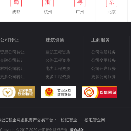
蜀
浙
粤
京
成都
杭州
广州
北京
公司转让
建筑资质
工商服务
贸易公司转让
建筑工程资质
公司注册服务
金融公司转让
公路工程资质
公司变更服务
材料公司转让
电力工程资质
公司开户服务
更多公司转让
更多工程资质
更多公司服务
松汇智企网虚拟资产交易平台：
松汇智企
松汇智企网
Copyright © 2017-2020 松汇智企 版权所有
聚合标签