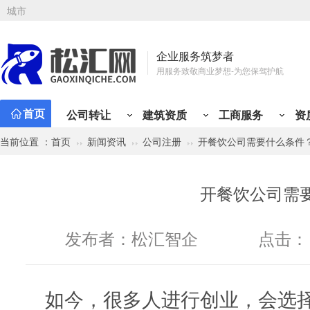
城市
企业服务筑梦者
用服务致敬商业梦想-为您保驾护航
首页
公司转让
建筑资质
工商服务
资
当前位置 ：
首页
新闻资讯
公司注册
开餐饮公司需要什么条件
公司注册
资质新办
会计代理
工商变更
资质升
专业
资质类型
行业类别
有限责任公司注册
总承包资质
小规模代记账
公司名称变更
施工三
财税
建筑资质分类
公司转让分类
建筑工程
贸易类
市政公用工程
工程类
材料类
公路工程
设计/企划类
铁路工程
服务类
冶金
管
开餐饮公司需
矿山工程
投资类
化工石油工程
综合类
物流类
港口与航道
代理类
人才类
电力工程
房产类
水利水电工程
金融类
其他
通
股份有限公司注册
专业承包资质
一般纳税人代记账
注册地址变更
施工二
定制
机电工程
个人独资公司注册
施工劳务资质
年度代理记账
经营范围变更
施工一
税务
发布者：
松汇智企
点击：
分公司注册
工程设计资质
半年代理记账
法人股东变更
设计丙
旧账
个体户注册
房地产开发资质
外勤上门服务
纳税性质变更
设计乙
税务
海外公司注册
施工安许
注册资金变更
房开暂
开票
如今，很多人进行创业，会选
公司注册免费核名
公司章程变更
房开三