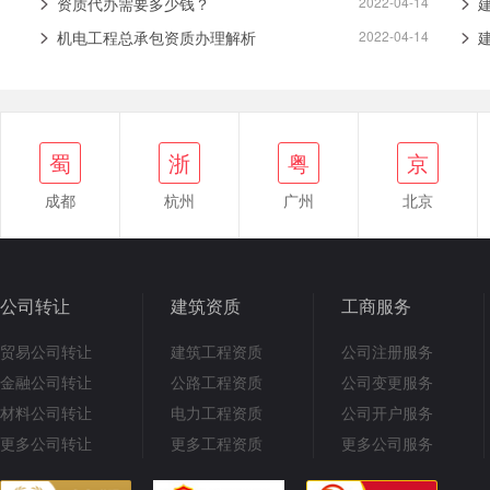
资质代办需要多少钱？
2022-04-14
机电工程总承包资质办理解析
2022-04-14
浙
蜀
粤
京
鄂
蜀
浙
粤
京
成都
杭州
广州
北京
公司转让
建筑资质
工商服务
贸易公司转让
建筑工程资质
公司注册服务
金融公司转让
公路工程资质
公司变更服务
材料公司转让
电力工程资质
公司开户服务
更多公司转让
更多工程资质
更多公司服务