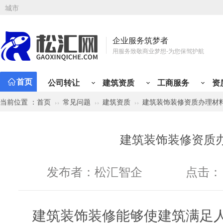
城市
企业服务筑梦者
用服务致敬商业梦想-为您保驾护航
首页
公司转让
建筑资质
工商服务
资
当前位置 ：
首页
常见问题
建筑资质
建筑装饰装修资质办理材
公司注册
资质新办
会计代理
工商变更
资质升
专业
资质类型
行业类别
有限责任公司注册
总承包资质
小规模代记账
公司名称变更
施工三
财税
建筑资质分类
公司转让分类
建筑工程
贸易类
市政公用工程
工程类
材料类
公路工程
设计/企划类
铁路工程
服务类
冶金
管
建筑装饰装修资质
矿山工程
投资类
化工石油工程
综合类
物流类
港口与航道
代理类
人才类
电力工程
房产类
水利水电工程
金融类
其他
通
股份有限公司注册
专业承包资质
一般纳税人代记账
注册地址变更
施工二
定制
机电工程
个人独资公司注册
施工劳务资质
年度代理记账
经营范围变更
施工一
税务
发布者：
松汇智企
点击：
分公司注册
工程设计资质
半年代理记账
法人股东变更
设计丙
旧账
个体户注册
房地产开发资质
外勤上门服务
纳税性质变更
设计乙
税务
海外公司注册
施工安许
注册资金变更
房开暂
开票
建筑装饰装修能够使建筑满足
公司注册免费核名
公司章程变更
房开三